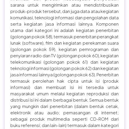
sarana untuk mengirimkan atau mendistribusikan
produk-produk tersebut, dan juga data atau kegiatan
komunikasi, teknologi informasi dan pengolahan data
serta kegiatan jasa informasi lainnya. Komponen
utama dari kategori ini adalah kegiatan penerbitan
(golongan pokok 58), termasuk penerbitan perangkat
lunak (software), film dan kegiatan perekaman suara
(golongan pokok 59), kegiatan pemrograman dan
penyiaran radio dan TV (golongan pokok 60), kegiatan
telekomunikasi (golongan pokok 61) dan kegiatan
teknologi informasi (golongan pokok 62) dan kegiatan
jasa informasi lainnya (golongan pokok 63). Penerbitan
termasuk perolehan hak cipta untuk isi (produk
informasi) dan membuat isi ini tersedia untuk
masyarakat umum melalui kegiatan reproduksi dan
distribusi isi ini dalam berbagai bentuk. Semua bentuk
yang mungkin dari penerbitan (dalam bentuk cetak,
elektronik atau audio; pemasangan di internet;
sebagai produk multimedia seperti CD-ROM dari
buku referensi; dan lain-lain) termasuk dalam kategori